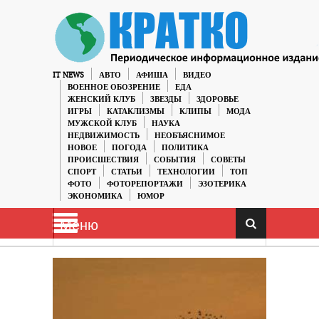
IT NEWS
АВТО
АФИША
ВИДЕО
ВОЕННОЕ ОБОЗРЕНИЕ
ЕДА
ЖЕНСКИЙ КЛУБ
ЗВЕЗДЫ
ЗДОРОВЬЕ
ИГРЫ
КАТАКЛИЗМЫ
КЛИПЫ
МОДА
МУЖСКОЙ КЛУБ
НАУКА
НЕДВИЖИМОСТЬ
НЕОБЪЯСНИМОЕ
НОВОЕ
ПОГОДА
ПОЛИТИКА
ПРОИСШЕСТВИЯ
СОБЫТИЯ
СОВЕТЫ
СПОРТ
СТАТЬИ
ТЕХНОЛОГИИ
ТОП
ФОТО
ФОТОРЕПОРТАЖИ
ЭЗОТЕРИКА
ЭКОНОМИКА
ЮМОР
Меню