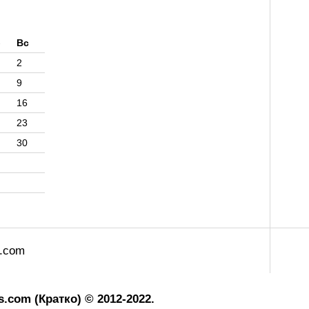
б
Вс
2
9
16
23
30
s.com
.com (Кратко) © 2012-2022.