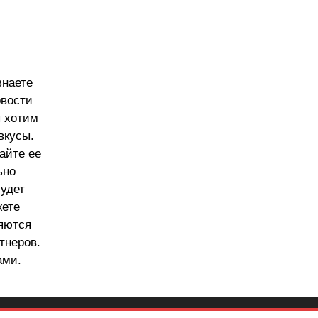
знаете
овости
ы хотим
вкусы.
айте ее
ьно
будет
жете
ляются
тнеров.
ами.