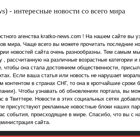
s) - интересные новости со всего мира
стного агенства kratko-news.com ! На нашем сайте вы у
в мира. Чаще всего вы можете прочитать последние н
ории новостей сайта очень разнообразны. Тем самым м
 , рассчитанную на различные возрастные категории и 
е, чтобы она стала достоянием общественности, присыл
актах. Если ваша статья или новость не нарушает морал
 контентом в странах СНГ, то она в кротчайшие сроки 
лании). Чтобы узнавать об обновлениях портала, вы мо
ас в Твиттере. Новости в этих социальных сетях добав
але присутствуют рекламные новостные блоки наших пар
ас события, происходящие в мире. Спасибо, что вы с н
министрация сайта.