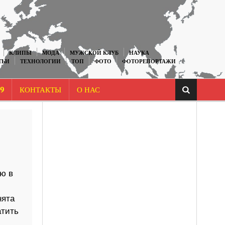
КЛИПЫ
МОДА
МУЖСКОЙ КЛУБ
НАУКА
ТЬИ
ТЕХНОЛОГИИ
ТОП
ФОТО
ФОТОРЕПОРТАЖИ
9
КОНТАКТЫ
О НАС
ю в
нята
атить