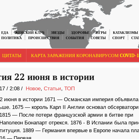
ЕДА
ЖЕНСКИЙ КЛУБ
ЗВЕЗДЫ
ЗДОРОВЬЕ
ИГРЫ
КАТАКЛИЗМЫ
ПОЛИТИКА
ПРОИСШЕСТВИЯ
СОБЫТИЯ
СОВЕТЫ
СПОРТ
СТА
ЦИТАТЫ
КАРТА ЗАРАЖЕНИЯ КОРОНАВИРУСОМ COVID-1
ия 22 июня в истории
17
/
2:08 /
Новое
,
Статьи
,
ТОП
2 июня в истории 1671 — Османская империя объявила
ьше. 1675 — король Карл II Англии основал обсерватори
 1815 — После потери французской армии в битве при
Наполеон Бонапарт отрекся. 1876 ​​- В Испании была при
ституция. 1889 — Германия впервые в Европе начала пл
916 — Первая