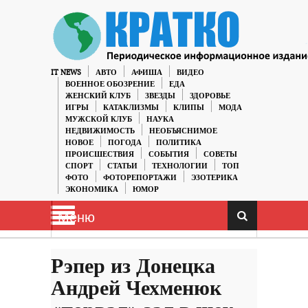
IT NEWS
АВТО
АФИША
ВИДЕО
ВОЕННОЕ ОБОЗРЕНИЕ
ЕДА
ЖЕНСКИЙ КЛУБ
ЗВЕЗДЫ
ЗДОРОВЬЕ
ИГРЫ
КАТАКЛИЗМЫ
КЛИПЫ
МОДА
МУЖСКОЙ КЛУБ
НАУКА
НЕДВИЖИМОСТЬ
НЕОБЪЯСНИМОЕ
НОВОЕ
ПОГОДА
ПОЛИТИКА
ПРОИСШЕСТВИЯ
СОБЫТИЯ
СОВЕТЫ
СПОРТ
СТАТЬИ
ТЕХНОЛОГИИ
ТОП
ФОТО
ФОТОРЕПОРТАЖИ
ЭЗОТЕРИКА
ЭКОНОМИКА
ЮМОР
Меню
Рэпер из Донецка
Андрей Чехменюк