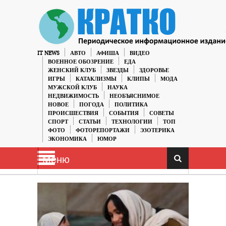
IT NEWS
АВТО
АФИША
ВИДЕО
ВОЕННОЕ ОБОЗРЕНИЕ
ЕДА
ЖЕНСКИЙ КЛУБ
ЗВЕЗДЫ
ЗДОРОВЬЕ
ИГРЫ
КАТАКЛИЗМЫ
КЛИПЫ
МОДА
МУЖСКОЙ КЛУБ
НАУКА
НЕДВИЖИМОСТЬ
НЕОБЪЯСНИМОЕ
НОВОЕ
ПОГОДА
ПОЛИТИКА
ПРОИСШЕСТВИЯ
СОБЫТИЯ
СОВЕТЫ
СПОРТ
СТАТЬИ
ТЕХНОЛОГИИ
ТОП
ФОТО
ФОТОРЕПОРТАЖИ
ЭЗОТЕРИКА
ЭКОНОМИКА
ЮМОР
Меню