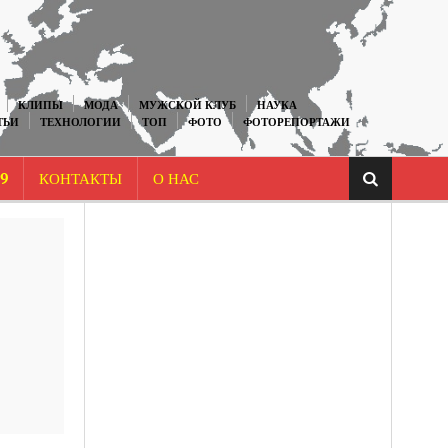
КЛИПЫ
МОДА
МУЖСКОЙ КЛУБ
НАУКА
ТЬИ
ТЕХНОЛОГИИ
ТОП
ФОТО
ФОТОРЕПОРТАЖИ
9
КОНТАКТЫ
О НАС