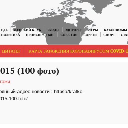
ЕДА
ЖЕНСКИЙ КЛУБ
ЗВЕЗДЫ
ЗДОРОВЬЕ
ИГРЫ
КАТАКЛИЗМЫ
ПОЛИТИКА
ПРОИСШЕСТВИЯ
СОБЫТИЯ
СОВЕТЫ
СПОРТ
СТА
ЦИТАТЫ
КАРТА ЗАРАЖЕНИЯ КОРОНАВИРУСОМ COVID-1
015 (100 фото)
тажи
янный адрес новости : https://kratko-
15-100-foto/