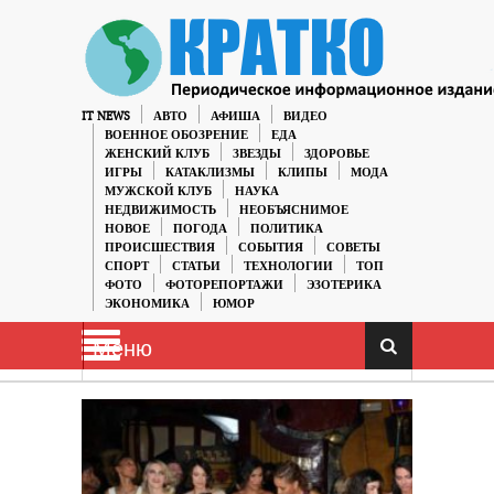
IT NEWS
АВТО
АФИША
ВИДЕО
ВОЕННОЕ ОБОЗРЕНИЕ
ЕДА
ЖЕНСКИЙ КЛУБ
ЗВЕЗДЫ
ЗДОРОВЬЕ
ИГРЫ
КАТАКЛИЗМЫ
КЛИПЫ
МОДА
МУЖСКОЙ КЛУБ
НАУКА
НЕДВИЖИМОСТЬ
НЕОБЪЯСНИМОЕ
НОВОЕ
ПОГОДА
ПОЛИТИКА
ПРОИСШЕСТВИЯ
СОБЫТИЯ
СОВЕТЫ
СПОРТ
СТАТЬИ
ТЕХНОЛОГИИ
ТОП
ФОТО
ФОТОРЕПОРТАЖИ
ЭЗОТЕРИКА
ЭКОНОМИКА
ЮМОР
Меню