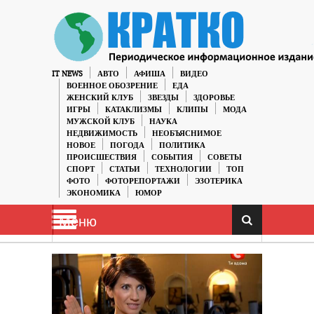
IT NEWS
АВТО
АФИША
ВИДЕО
ВОЕННОЕ ОБОЗРЕНИЕ
ЕДА
ЖЕНСКИЙ КЛУБ
ЗВЕЗДЫ
ЗДОРОВЬЕ
ИГРЫ
КАТАКЛИЗМЫ
КЛИПЫ
МОДА
МУЖСКОЙ КЛУБ
НАУКА
НЕДВИЖИМОСТЬ
НЕОБЪЯСНИМОЕ
НОВОЕ
ПОГОДА
ПОЛИТИКА
ПРОИСШЕСТВИЯ
СОБЫТИЯ
СОВЕТЫ
СПОРТ
СТАТЬИ
ТЕХНОЛОГИИ
ТОП
ФОТО
ФОТОРЕПОРТАЖИ
ЭЗОТЕРИКА
ЭКОНОМИКА
ЮМОР
Меню