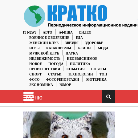
IT NEWS
АВТО
АФИША
ВИДЕО
ВОЕННОЕ ОБОЗРЕНИЕ
ЕДА
ЖЕНСКИЙ КЛУБ
ЗВЕЗДЫ
ЗДОРОВЬЕ
ИГРЫ
КАТАКЛИЗМЫ
КЛИПЫ
МОДА
МУЖСКОЙ КЛУБ
НАУКА
НЕДВИЖИМОСТЬ
НЕОБЪЯСНИМОЕ
НОВОЕ
ПОГОДА
ПОЛИТИКА
ПРОИСШЕСТВИЯ
СОБЫТИЯ
СОВЕТЫ
СПОРТ
СТАТЬИ
ТЕХНОЛОГИИ
ТОП
ФОТО
ФОТОРЕПОРТАЖИ
ЭЗОТЕРИКА
ЭКОНОМИКА
ЮМОР
Меню