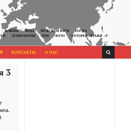
КЛИПЫ
МОДА
МУЖСКОЙ КЛУБ
НАУКА
ТЬИ
ТЕХНОЛОГИИ
ТОП
ФОТО
ФОТОРЕПОРТАЖИ
9
КОНТАКТЫ
О НАС
я 3
т
мпа.
й