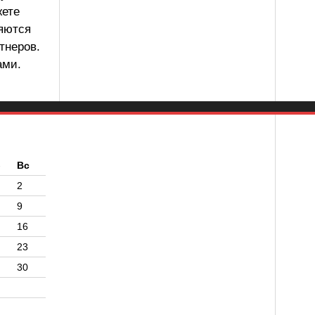
жете
ляются
тнеров.
ами.
б
Вс
2
9
16
23
30