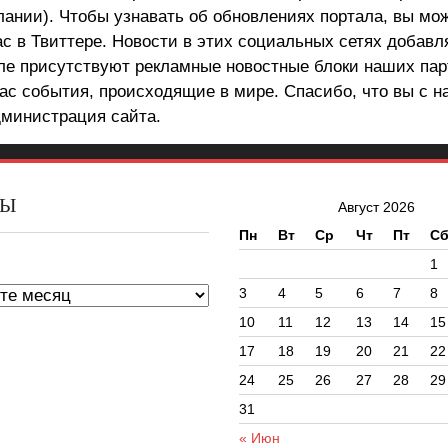
лании). Чтобы узнавать об обновлениях портала, вы мо
ас в Твиттере. Новости в этих социальных сетях добав
але присутствуют рекламные новостные блоки наших пар
ас события, происходящие в мире. Спасибо, что вы с н
министрация сайта.
ВЫ
Август 2026
Пн
Вт
Ср
Чт
Пт
С
ы
1
3
4
5
6
7
8
10
11
12
13
14
15
17
18
19
20
21
22
24
25
26
27
28
29
31
« Июн