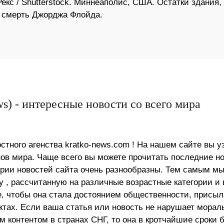
кс / Shutterstock. Миннеаполис, США. Остатки здания,
а смерть Джорджа Флойда.
s) - интересные новости со всего мира
стного агенства kratko-news.com ! На нашем сайте вы у
в мира. Чаще всего вы можете прочитать последние н
ории новостей сайта очень разнообразны. Тем самым м
 , рассчитанную на различные возрастные категории и 
е, чтобы она стала достоянием общественности, присыл
актах. Если ваша статья или новость не нарушает морал
 контентом в странах СНГ, то она в кротчайшие сроки 