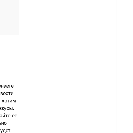
знаете
овости
ы хотим
вкусы.
айте ее
ьно
будет