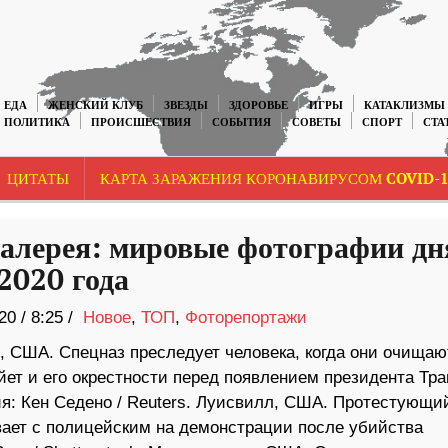
ЕДА
ЖЕНСКИЙ КЛУБ
ЗВЕЗДЫ
ЗДОРОВЬЕ
ИГРЫ
КАТАКЛИЗМЫ
ПОЛИТИКА
ПРОИСШЕСТВИЯ
СОБЫТИЯ
СОВЕТЫ
СПОРТ
СТА
ЦИТАТЫ
КАРТА ЗАРАЖЕНИЯ КОРОНАВИРУСОМ COVID-1
алерея: мировые фотографии дн
2020 года
20
/
8:25 /
Новое
,
ТОП
,
Фоторепортажи
, США. Спецназ преследует человека, когда они очищаю
йет и его окрестности перед появлением президента Тра
я: Кен Седено / Reuters. Луисвилл, США. Протестующи
вает с полицейским на демонстрации после убийства