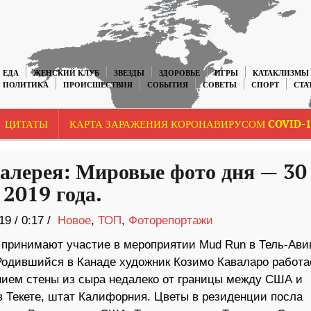
ЕДА
ЖЕНСКИЙ КЛУБ
ЗВЕЗДЫ
ЗДОРОВЬЕ
ИГРЫ
КАТАКЛИЗМЫ
ПОЛИТИКА
ПРОИСШЕСТВИЯ
СОБЫТИЯ
СОВЕТЫ
СПОРТ
СТА
ЦИТАТЫ
КАРТА ЗАРАЖЕНИЯ КОРОНАВИРУСОМ COVID-1
алерея: Мировые фото дня — 30
 2019 года.
19
/
0:17 /
Новое
,
ТОП
,
Фоторепортажи
 принимают участие в мероприятии Mud Run в Тель-Ави
Родившийся в Канаде художник Козимо Каваларо работа
нием стены из сыра недалеко от границы между США и
 ​​Текете, штат Калифорния. Цветы в резиденции посла