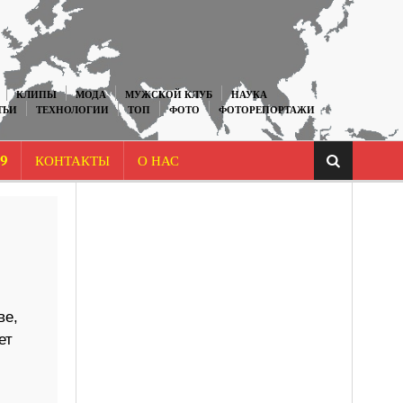
КЛИПЫ
МОДА
МУЖСКОЙ КЛУБ
НАУКА
ТЬИ
ТЕХНОЛОГИИ
ТОП
ФОТО
ФОТОРЕПОРТАЖИ
9
КОНТАКТЫ
О НАС
ве,
ет