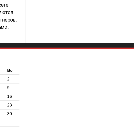
жете
ляются
тнеров.
ами.
б
Вс
2
9
16
23
30