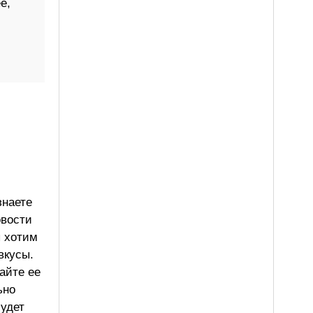
е,
знаете
овости
ы хотим
вкусы.
айте ее
ьно
будет