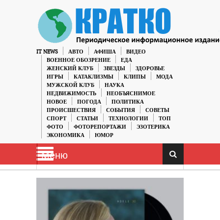
IT NEWS
АВТО
АФИША
ВИДЕО
ВОЕННОЕ ОБОЗРЕНИЕ
ЕДА
ЖЕНСКИЙ КЛУБ
ЗВЕЗДЫ
ЗДОРОВЬЕ
ИГРЫ
КАТАКЛИЗМЫ
КЛИПЫ
МОДА
МУЖСКОЙ КЛУБ
НАУКА
НЕДВИЖИМОСТЬ
НЕОБЪЯСНИМОЕ
НОВОЕ
ПОГОДА
ПОЛИТИКА
ПРОИСШЕСТВИЯ
СОБЫТИЯ
СОВЕТЫ
СПОРТ
СТАТЬИ
ТЕХНОЛОГИИ
ТОП
ФОТО
ФОТОРЕПОРТАЖИ
ЭЗОТЕРИКА
ЭКОНОМИКА
ЮМОР
Меню