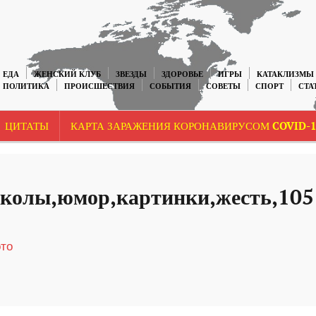
ЕДА
ЖЕНСКИЙ КЛУБ
ЗВЕЗДЫ
ЗДОРОВЬЕ
ИГРЫ
КАТАКЛИЗМЫ
ПОЛИТИКА
ПРОИСШЕСТВИЯ
СОБЫТИЯ
СОВЕТЫ
СПОРТ
СТА
ЦИТАТЫ
КАРТА ЗАРАЖЕНИЯ КОРОНАВИРУСОМ COVID-1
колы,юмор,картинки,жесть,105
то