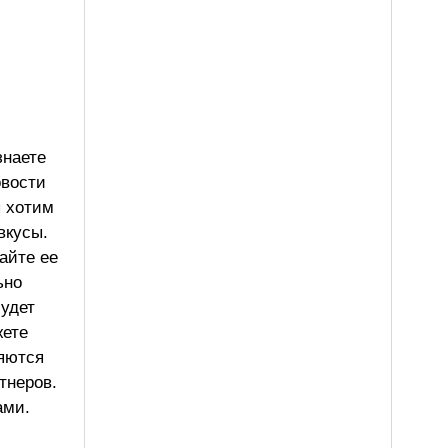
знаете
овости
ы хотим
вкусы.
айте ее
ьно
будет
жете
ляются
тнеров.
ами.