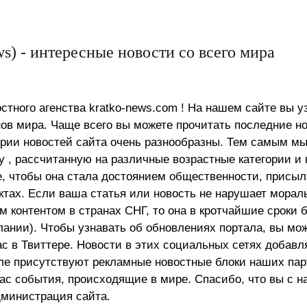
s) - интересные новости со всего мира
стного агенства kratko-news.com ! На нашем сайте вы у
в мира. Чаще всего вы можете прочитать последние н
ории новостей сайта очень разнообразны. Тем самым м
 , рассчитанную на различные возрастные категории и 
е, чтобы она стала достоянием общественности, присыл
актах. Если ваша статья или новость не нарушает морал
 контентом в странах СНГ, то она в кротчайшие сроки 
лании). Чтобы узнавать об обновлениях портала, вы мо
ас в Твиттере. Новости в этих социальных сетях добав
але присутствуют рекламные новостные блоки наших пар
ас события, происходящие в мире. Спасибо, что вы с н
министрация сайта.