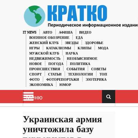
IT NEWS
АВТО
АФИША
ВИДЕО
ВОЕННОЕ ОБОЗРЕНИЕ
ЕДА
ЖЕНСКИЙ КЛУБ
ЗВЕЗДЫ
ЗДОРОВЬЕ
ИГРЫ
КАТАКЛИЗМЫ
КЛИПЫ
МОДА
МУЖСКОЙ КЛУБ
НАУКА
НЕДВИЖИМОСТЬ
НЕОБЪЯСНИМОЕ
НОВОЕ
ПОГОДА
ПОЛИТИКА
ПРОИСШЕСТВИЯ
СОБЫТИЯ
СОВЕТЫ
СПОРТ
СТАТЬИ
ТЕХНОЛОГИИ
ТОП
ФОТО
ФОТОРЕПОРТАЖИ
ЭЗОТЕРИКА
ЭКОНОМИКА
ЮМОР
Меню
Украинская армия
уничтожила базу