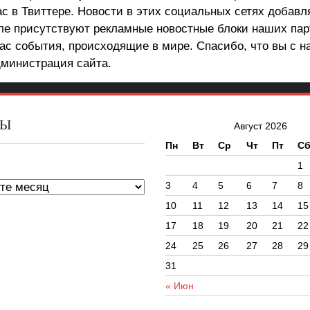
ас в Твиттере. Новости в этих социальных сетях добав
але присутствуют рекламные новостные блоки наших пар
ас события, происходящие в мире. Спасибо, что вы с н
министрация сайта.
ВЫ
Август 2026
Пн
Вт
Ср
Чт
Пт
С
ы
1
3
4
5
6
7
8
10
11
12
13
14
15
17
18
19
20
21
22
24
25
26
27
28
29
31
« Июн