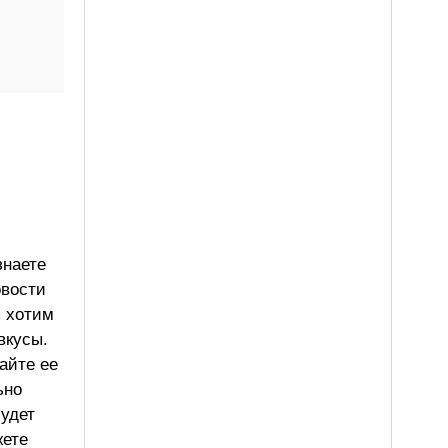
знаете
овости
ы хотим
вкусы.
айте ее
ьно
будет
жете