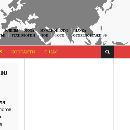
КЛИПЫ
МОДА
МУЖСКОЙ КЛУБ
НАУКА
ТЬИ
ТЕХНОЛОГИИ
ТОП
ФОТО
ФОТОРЕПОРТАЖИ
9
КОНТАКТЫ
О НАС
по
ля
логов.
х
ет