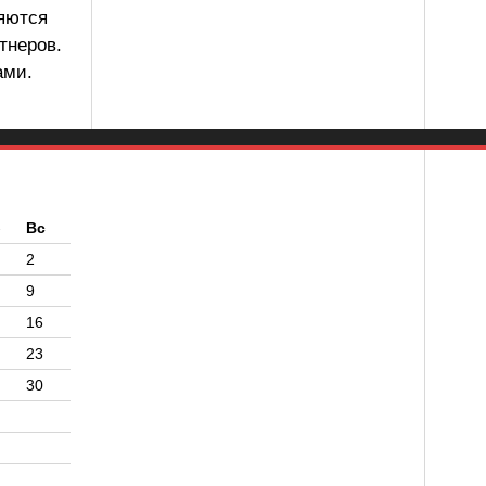
ляются
тнеров.
ами.
б
Вс
2
9
16
23
30