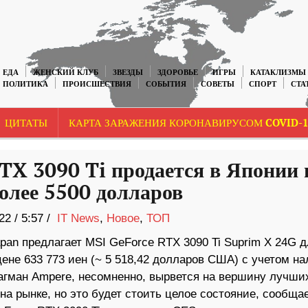
ЕДА
ЖЕНСКИЙ КЛУБ
ЗВЕЗДЫ
ЗДОРОВЬЕ
ИГРЫ
КАТАКЛИЗМЫ
ПОЛИТИКА
ПРОИСШЕСТВИЯ
СОБЫТИЯ
СОВЕТЫ
СПОРТ
СТА
ЦИТАТЫ
КАРТА ЗАРАЖЕНИЯ КОРОНАВИРУСОМ COVID-1
TX 3090 Ti продается в Японии 
более 5500 долларов
22
/
5:57 /
IT News
,
Новое
,
ТОП
pan предлагает MSI GeForce RTX 3090 Ti Suprim X 24G д
цене 633 773 иен (~ 5 518,42 долларов США) с учетом на
гман Ampere, несомненно, вырвется на вершину лучши
на рынке, но это будет стоить целое состояние, сообща