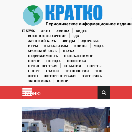
IT NEWS
АВТО
АФИША
ВИДЕО
ВОЕННОЕ ОБОЗРЕНИЕ
ЕДА
ЖЕНСКИЙ КЛУБ
ЗВЕЗДЫ
ЗДОРОВЬЕ
ИГРЫ
КАТАКЛИЗМЫ
КЛИПЫ
МОДА
МУЖСКОЙ КЛУБ
НАУКА
НЕДВИЖИМОСТЬ
НЕОБЪЯСНИМОЕ
НОВОЕ
ПОГОДА
ПОЛИТИКА
ПРОИСШЕСТВИЯ
СОБЫТИЯ
СОВЕТЫ
СПОРТ
СТАТЬИ
ТЕХНОЛОГИИ
ТОП
ФОТО
ФОТОРЕПОРТАЖИ
ЭЗОТЕРИКА
ЭКОНОМИКА
ЮМОР
Меню