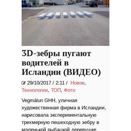
3D-зебры пугают
водителей в
Исландии (ВИДЕО)
29/10/2017
/
2:11 /
Новое
,
Технологии
,
ТОП
,
Фото
Vegmálun GHH, уличная
художественная фирма в Исландии,
нарисовала экспериментальную
трехмерную пешеходную зебру в
маленькой рыбацкой деревушке