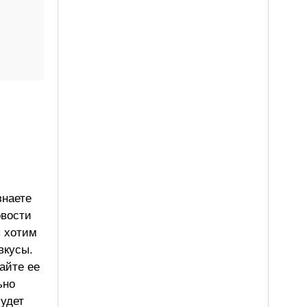
знаете
овости
ы хотим
вкусы.
айте ее
ьно
будет