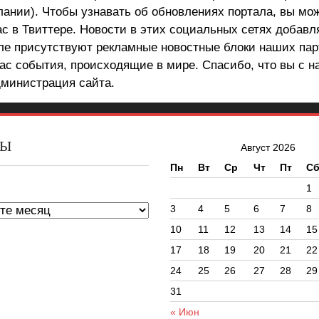
лании). Чтобы узнавать об обновлениях портала, вы мо
ас в Твиттере. Новости в этих социальных сетях добав
але присутствуют рекламные новостные блоки наших пар
ас события, происходящие в мире. Спасибо, что вы с н
министрация сайта.
ВЫ
Август 2026
Пн
Вт
Ср
Чт
Пт
С
ы
1
3
4
5
6
7
8
10
11
12
13
14
15
17
18
19
20
21
22
24
25
26
27
28
29
31
« Июн