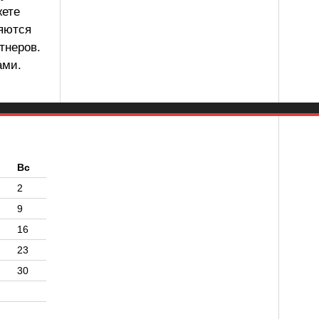
жете
ляются
тнеров.
ами.
б
Вс
2
9
16
23
30