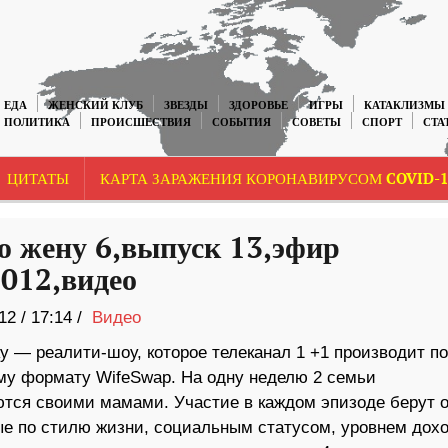
ЕДА
ЖЕНСКИЙ КЛУБ
ЗВЕЗДЫ
ЗДОРОВЬЕ
ИГРЫ
КАТАКЛИЗМЫ
ПОЛИТИКА
ПРОИСШЕСТВИЯ
СОБЫТИЯ
СОВЕТЫ
СПОРТ
СТА
ЦИТАТЫ
КАРТА ЗАРАЖЕНИЯ КОРОНАВИРУСОМ COVID-1
 жену 6,выпуск 13,эфир
2012,видео
12
/
17:14 /
Видео
у — реалити-шоу, которое телеканал 1 +1 производит по
му формату WifeSwap. На одну неделю 2 семьи
тся своими мамами. Участие в каждом эпизоде берут 
ые по стилю жизни, социальным статусом, уровнем дох