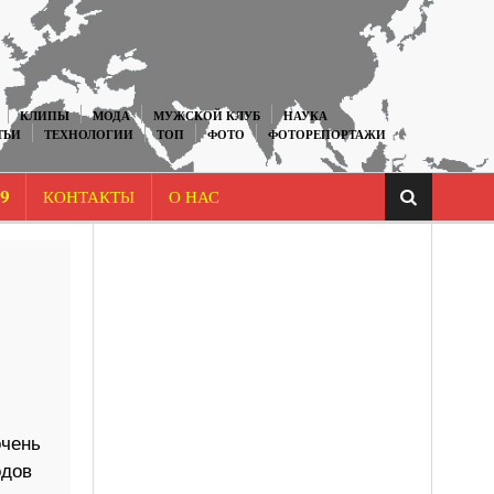
КЛИПЫ
МОДА
МУЖСКОЙ КЛУБ
НАУКА
ТЬИ
ТЕХНОЛОГИИ
ТОП
ФОТО
ФОТОРЕПОРТАЖИ
9
КОНТАКТЫ
О НАС
очень
одов