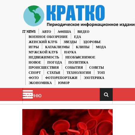
IT NEWS
АВТО
АФИША
ВИДЕО
ВОЕННОЕ ОБОЗРЕНИЕ
ЕДА
ЖЕНСКИЙ КЛУБ
ЗВЕЗДЫ
ЗДОРОВЬЕ
ИГРЫ
КАТАКЛИЗМЫ
КЛИПЫ
МОДА
МУЖСКОЙ КЛУБ
НАУКА
НЕДВИЖИМОСТЬ
НЕОБЪЯСНИМОЕ
НОВОЕ
ПОГОДА
ПОЛИТИКА
ПРОИСШЕСТВИЯ
СОБЫТИЯ
СОВЕТЫ
СПОРТ
СТАТЬИ
ТЕХНОЛОГИИ
ТОП
ФОТО
ФОТОРЕПОРТАЖИ
ЭЗОТЕРИКА
ЭКОНОМИКА
ЮМОР
Меню