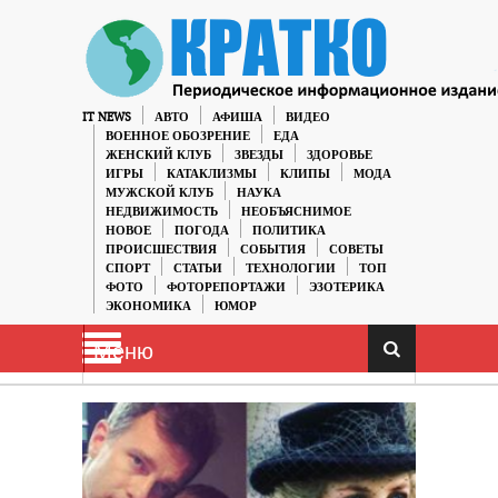
IT NEWS
АВТО
АФИША
ВИДЕО
ВОЕННОЕ ОБОЗРЕНИЕ
ЕДА
ЖЕНСКИЙ КЛУБ
ЗВЕЗДЫ
ЗДОРОВЬЕ
ИГРЫ
КАТАКЛИЗМЫ
КЛИПЫ
МОДА
МУЖСКОЙ КЛУБ
НАУКА
НЕДВИЖИМОСТЬ
НЕОБЪЯСНИМОЕ
НОВОЕ
ПОГОДА
ПОЛИТИКА
ПРОИСШЕСТВИЯ
СОБЫТИЯ
СОВЕТЫ
СПОРТ
СТАТЬИ
ТЕХНОЛОГИИ
ТОП
ФОТО
ФОТОРЕПОРТАЖИ
ЭЗОТЕРИКА
ЭКОНОМИКА
ЮМОР
Меню