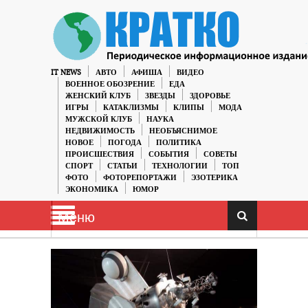
IT NEWS
АВТО
АФИША
ВИДЕО
ВОЕННОЕ ОБОЗРЕНИЕ
ЕДА
ЖЕНСКИЙ КЛУБ
ЗВЕЗДЫ
ЗДОРОВЬЕ
ИГРЫ
КАТАКЛИЗМЫ
КЛИПЫ
МОДА
МУЖСКОЙ КЛУБ
НАУКА
НЕДВИЖИМОСТЬ
НЕОБЪЯСНИМОЕ
НОВОЕ
ПОГОДА
ПОЛИТИКА
ПРОИСШЕСТВИЯ
СОБЫТИЯ
СОВЕТЫ
СПОРТ
СТАТЬИ
ТЕХНОЛОГИИ
ТОП
ФОТО
ФОТОРЕПОРТАЖИ
ЭЗОТЕРИКА
ЭКОНОМИКА
ЮМОР
Меню