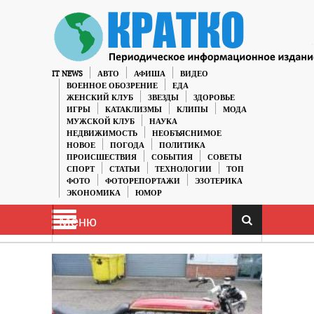
IT NEWS
АВТО
АФИША
ВИДЕО
ВОЕННОЕ ОБОЗРЕНИЕ
ЕДА
ЖЕНСКИЙ КЛУБ
ЗВЕЗДЫ
ЗДОРОВЬЕ
ИГРЫ
КАТАКЛИЗМЫ
КЛИПЫ
МОДА
МУЖСКОЙ КЛУБ
НАУКА
НЕДВИЖИМОСТЬ
НЕОБЪЯСНИМОЕ
НОВОЕ
ПОГОДА
ПОЛИТИКА
ПРОИСШЕСТВИЯ
СОБЫТИЯ
СОВЕТЫ
СПОРТ
СТАТЬИ
ТЕХНОЛОГИИ
ТОП
ФОТО
ФОТОРЕПОРТАЖИ
ЭЗОТЕРИКА
ЭКОНОМИКА
ЮМОР
Меню