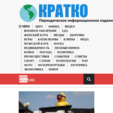
IT NEWS
АВТО
АФИША
ВИДЕО
ВОЕННОЕ ОБОЗРЕНИЕ
ЕДА
ЖЕНСКИЙ КЛУБ
ЗВЕЗДЫ
ЗДОРОВЬЕ
ИГРЫ
КАТАКЛИЗМЫ
КЛИПЫ
МОДА
МУЖСКОЙ КЛУБ
НАУКА
НЕДВИЖИМОСТЬ
НЕОБЪЯСНИМОЕ
НОВОЕ
ПОГОДА
ПОЛИТИКА
ПРОИСШЕСТВИЯ
СОБЫТИЯ
СОВЕТЫ
СПОРТ
СТАТЬИ
ТЕХНОЛОГИИ
ТОП
ФОТО
ФОТОРЕПОРТАЖИ
ЭЗОТЕРИКА
ЭКОНОМИКА
ЮМОР
Меню