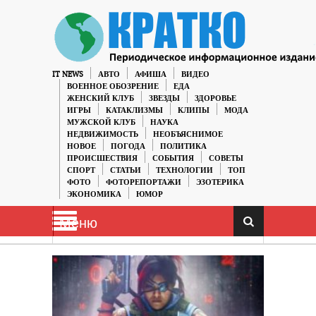
IT NEWS
АВТО
АФИША
ВИДЕО
ВОЕННОЕ ОБОЗРЕНИЕ
ЕДА
ЖЕНСКИЙ КЛУБ
ЗВЕЗДЫ
ЗДОРОВЬЕ
ИГРЫ
КАТАКЛИЗМЫ
КЛИПЫ
МОДА
МУЖСКОЙ КЛУБ
НАУКА
НЕДВИЖИМОСТЬ
НЕОБЪЯСНИМОЕ
НОВОЕ
ПОГОДА
ПОЛИТИКА
ПРОИСШЕСТВИЯ
СОБЫТИЯ
СОВЕТЫ
СПОРТ
СТАТЬИ
ТЕХНОЛОГИИ
ТОП
ФОТО
ФОТОРЕПОРТАЖИ
ЭЗОТЕРИКА
ЭКОНОМИКА
ЮМОР
Меню