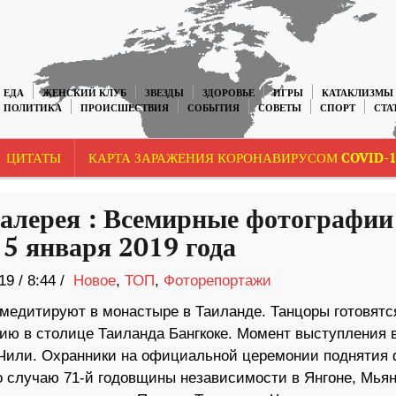
ЕДА
ЖЕНСКИЙ КЛУБ
ЗВЕЗДЫ
ЗДОРОВЬЕ
ИГРЫ
КАТАКЛИЗМЫ
ПОЛИТИКА
ПРОИСШЕСТВИЯ
СОБЫТИЯ
СОВЕТЫ
СПОРТ
СТА
ЦИТАТЫ
КАРТА ЗАРАЖЕНИЯ КОРОНАВИРУСОМ COVID-1
алерея : Всемирные фотографии
 5 января 2019 года
19
/
8:44 /
Новое
,
ТОП
,
Фоторепортажи
едитируют в монастыре в Таиланде. Танцоры готовятся
ию в столице Таиланда Бангкоке. Момент выступления 
 Чили. Охранники на официальной церемонии поднятия 
 случаю 71-й годовщины независимости в Янгоне, Мьян