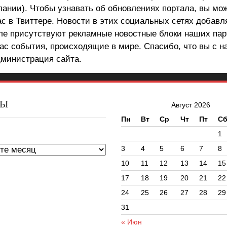
лании). Чтобы узнавать об обновлениях портала, вы мо
ас в Твиттере. Новости в этих социальных сетях добав
але присутствуют рекламные новостные блоки наших пар
ас события, происходящие в мире. Спасибо, что вы с н
министрация сайта.
ВЫ
Август 2026
Пн
Вт
Ср
Чт
Пт
С
ы
1
3
4
5
6
7
8
10
11
12
13
14
15
17
18
19
20
21
22
24
25
26
27
28
29
31
« Июн