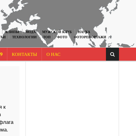
КЛИПЫ
МОДА
МУЖСКОЙ КЛУБ
НАУКА
ТЬИ
ТЕХНОЛОГИИ
ТОП
ФОТО
ФОТОРЕПОРТАЖИ
9
КОНТАКТЫ
О НАС
 к
в
флага
ма.