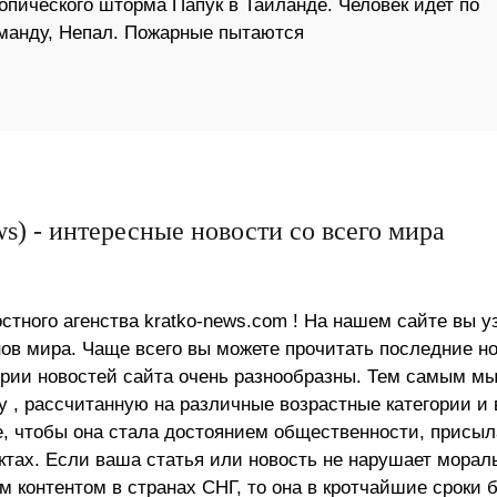
опического шторма Папук в Таиланде. Человек идет по
манду, Непал. Пожарные пытаются
s) - интересные новости со всего мира
стного агенства kratko-news.com ! На нашем сайте вы у
в мира. Чаще всего вы можете прочитать последние н
ории новостей сайта очень разнообразны. Тем самым м
 , рассчитанную на различные возрастные категории и 
е, чтобы она стала достоянием общественности, присыл
актах. Если ваша статья или новость не нарушает морал
 контентом в странах СНГ, то она в кротчайшие сроки 