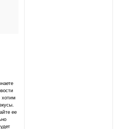
знаете
овости
ы хотим
вкусы.
айте ее
ьно
будет