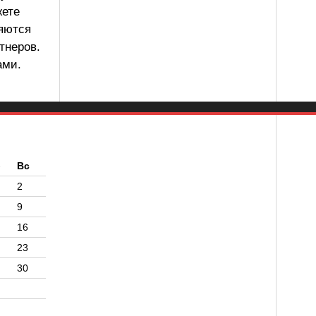
жете
ляются
тнеров.
ами.
б
Вс
2
9
16
23
30