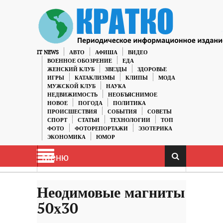
IT NEWS
АВТО
АФИША
ВИДЕО
ВОЕННОЕ ОБОЗРЕНИЕ
ЕДА
ЖЕНСКИЙ КЛУБ
ЗВЕЗДЫ
ЗДОРОВЬЕ
ИГРЫ
КАТАКЛИЗМЫ
КЛИПЫ
МОДА
МУЖСКОЙ КЛУБ
НАУКА
НЕДВИЖИМОСТЬ
НЕОБЪЯСНИМОЕ
НОВОЕ
ПОГОДА
ПОЛИТИКА
ПРОИСШЕСТВИЯ
СОБЫТИЯ
СОВЕТЫ
СПОРТ
СТАТЬИ
ТЕХНОЛОГИИ
ТОП
ФОТО
ФОТОРЕПОРТАЖИ
ЭЗОТЕРИКА
ЭКОНОМИКА
ЮМОР
Меню
Неодимовые магниты
50х30