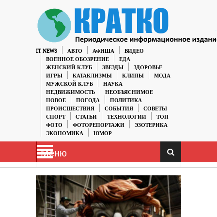
IT NEWS
АВТО
АФИША
ВИДЕО
ВОЕННОЕ ОБОЗРЕНИЕ
ЕДА
ЖЕНСКИЙ КЛУБ
ЗВЕЗДЫ
ЗДОРОВЬЕ
ИГРЫ
КАТАКЛИЗМЫ
КЛИПЫ
МОДА
МУЖСКОЙ КЛУБ
НАУКА
НЕДВИЖИМОСТЬ
НЕОБЪЯСНИМОЕ
НОВОЕ
ПОГОДА
ПОЛИТИКА
ПРОИСШЕСТВИЯ
СОБЫТИЯ
СОВЕТЫ
СПОРТ
СТАТЬИ
ТЕХНОЛОГИИ
ТОП
ФОТО
ФОТОРЕПОРТАЖИ
ЭЗОТЕРИКА
ЭКОНОМИКА
ЮМОР
Меню