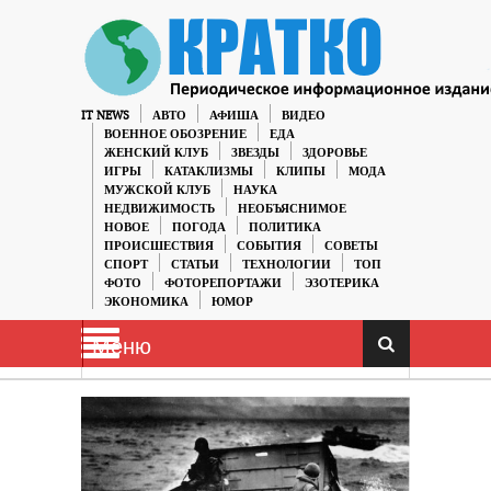
IT NEWS
АВТО
АФИША
ВИДЕО
ВОЕННОЕ ОБОЗРЕНИЕ
ЕДА
ЖЕНСКИЙ КЛУБ
ЗВЕЗДЫ
ЗДОРОВЬЕ
ИГРЫ
КАТАКЛИЗМЫ
КЛИПЫ
МОДА
МУЖСКОЙ КЛУБ
НАУКА
НЕДВИЖИМОСТЬ
НЕОБЪЯСНИМОЕ
НОВОЕ
ПОГОДА
ПОЛИТИКА
ПРОИСШЕСТВИЯ
СОБЫТИЯ
СОВЕТЫ
СПОРТ
СТАТЬИ
ТЕХНОЛОГИИ
ТОП
ФОТО
ФОТОРЕПОРТАЖИ
ЭЗОТЕРИКА
ЭКОНОМИКА
ЮМОР
Меню