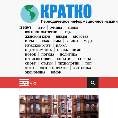
IT NEWS
АВТО
АФИША
ВИДЕО
ВОЕННОЕ ОБОЗРЕНИЕ
ЕДА
ЖЕНСКИЙ КЛУБ
ЗВЕЗДЫ
ЗДОРОВЬЕ
ИГРЫ
КАТАКЛИЗМЫ
КЛИПЫ
МОДА
МУЖСКОЙ КЛУБ
НАУКА
НЕДВИЖИМОСТЬ
НЕОБЪЯСНИМОЕ
НОВОЕ
ПОГОДА
ПОЛИТИКА
ПРОИСШЕСТВИЯ
СОБЫТИЯ
СОВЕТЫ
СПОРТ
СТАТЬИ
ТЕХНОЛОГИИ
ТОП
ФОТО
ФОТОРЕПОРТАЖИ
ЭЗОТЕРИКА
ЭКОНОМИКА
ЮМОР
Меню