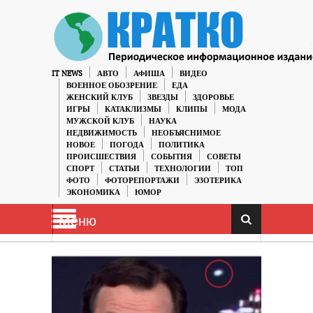
IT NEWS
АВТО
АФИША
ВИДЕО
ВОЕННОЕ ОБОЗРЕНИЕ
ЕДА
ЖЕНСКИЙ КЛУБ
ЗВЕЗДЫ
ЗДОРОВЬЕ
ИГРЫ
КАТАКЛИЗМЫ
КЛИПЫ
МОДА
МУЖСКОЙ КЛУБ
НАУКА
НЕДВИЖИМОСТЬ
НЕОБЪЯСНИМОЕ
НОВОЕ
ПОГОДА
ПОЛИТИКА
ПРОИСШЕСТВИЯ
СОБЫТИЯ
СОВЕТЫ
СПОРТ
СТАТЬИ
ТЕХНОЛОГИИ
ТОП
ФОТО
ФОТОРЕПОРТАЖИ
ЭЗОТЕРИКА
ЭКОНОМИКА
ЮМОР
Меню