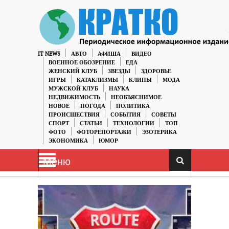
IT NEWS
АВТО
АФИША
ВИДЕО
ВОЕННОЕ ОБОЗРЕНИЕ
ЕДА
ЖЕНСКИЙ КЛУБ
ЗВЕЗДЫ
ЗДОРОВЬЕ
ИГРЫ
КАТАКЛИЗМЫ
КЛИПЫ
МОДА
МУЖСКОЙ КЛУБ
НАУКА
НЕДВИЖИМОСТЬ
НЕОБЪЯСНИМОЕ
НОВОЕ
ПОГОДА
ПОЛИТИКА
ПРОИСШЕСТВИЯ
СОБЫТИЯ
СОВЕТЫ
СПОРТ
СТАТЬИ
ТЕХНОЛОГИИ
ТОП
ФОТО
ФОТОРЕПОРТАЖИ
ЭЗОТЕРИКА
ЭКОНОМИКА
ЮМОР
Меню