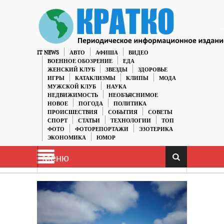
IT NEWS
АВТО
АФИША
ВИДЕО
ВОЕННОЕ ОБОЗРЕНИЕ
ЕДА
ЖЕНСКИЙ КЛУБ
ЗВЕЗДЫ
ЗДОРОВЬЕ
ИГРЫ
КАТАКЛИЗМЫ
КЛИПЫ
МОДА
МУЖСКОЙ КЛУБ
НАУКА
НЕДВИЖИМОСТЬ
НЕОБЪЯСНИМОЕ
НОВОЕ
ПОГОДА
ПОЛИТИКА
ПРОИСШЕСТВИЯ
СОБЫТИЯ
СОВЕТЫ
СПОРТ
СТАТЬИ
ТЕХНОЛОГИИ
ТОП
ФОТО
ФОТОРЕПОРТАЖИ
ЭЗОТЕРИКА
ЭКОНОМИКА
ЮМОР
Меню