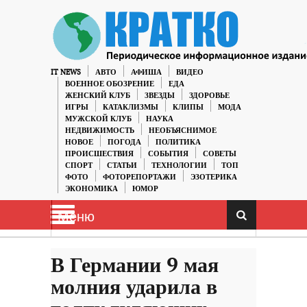
IT NEWS
АВТО
АФИША
ВИДЕО
ВОЕННОЕ ОБОЗРЕНИЕ
ЕДА
ЖЕНСКИЙ КЛУБ
ЗВЕЗДЫ
ЗДОРОВЬЕ
ИГРЫ
КАТАКЛИЗМЫ
КЛИПЫ
МОДА
МУЖСКОЙ КЛУБ
НАУКА
НЕДВИЖИМОСТЬ
НЕОБЪЯСНИМОЕ
НОВОЕ
ПОГОДА
ПОЛИТИКА
ПРОИСШЕСТВИЯ
СОБЫТИЯ
СОВЕТЫ
СПОРТ
СТАТЬИ
ТЕХНОЛОГИИ
ТОП
ФОТО
ФОТОРЕПОРТАЖИ
ЭЗОТЕРИКА
ЭКОНОМИКА
ЮМОР
Меню
В Германии 9 мая
молния ударила в