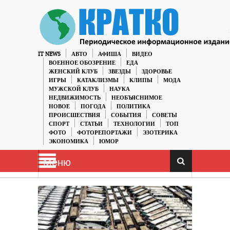
IT NEWS
АВТО
АФИША
ВИДЕО
ВОЕННОЕ ОБОЗРЕНИЕ
ЕДА
ЖЕНСКИЙ КЛУБ
ЗВЕЗДЫ
ЗДОРОВЬЕ
ИГРЫ
КАТАКЛИЗМЫ
КЛИПЫ
МОДА
МУЖСКОЙ КЛУБ
НАУКА
НЕДВИЖИМОСТЬ
НЕОБЪЯСНИМОЕ
НОВОЕ
ПОГОДА
ПОЛИТИКА
ПРОИСШЕСТВИЯ
СОБЫТИЯ
СОВЕТЫ
СПОРТ
СТАТЬИ
ТЕХНОЛОГИИ
ТОП
ФОТО
ФОТОРЕПОРТАЖИ
ЭЗОТЕРИКА
ЭКОНОМИКА
ЮМОР
Меню