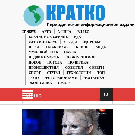
IT NEWS
АВТО
АФИША
ВИДЕО
ВОЕННОЕ ОБОЗРЕНИЕ
ЕДА
ЖЕНСКИЙ КЛУБ
ЗВЕЗДЫ
ЗДОРОВЬЕ
ИГРЫ
КАТАКЛИЗМЫ
КЛИПЫ
МОДА
МУЖСКОЙ КЛУБ
НАУКА
НЕДВИЖИМОСТЬ
НЕОБЪЯСНИМОЕ
НОВОЕ
ПОГОДА
ПОЛИТИКА
ПРОИСШЕСТВИЯ
СОБЫТИЯ
СОВЕТЫ
СПОРТ
СТАТЬИ
ТЕХНОЛОГИИ
ТОП
ФОТО
ФОТОРЕПОРТАЖИ
ЭЗОТЕРИКА
ЭКОНОМИКА
ЮМОР
Меню