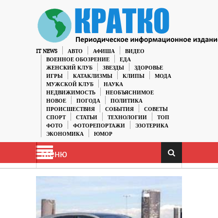
IT NEWS
АВТО
АФИША
ВИДЕО
ВОЕННОЕ ОБОЗРЕНИЕ
ЕДА
ЖЕНСКИЙ КЛУБ
ЗВЕЗДЫ
ЗДОРОВЬЕ
ИГРЫ
КАТАКЛИЗМЫ
КЛИПЫ
МОДА
МУЖСКОЙ КЛУБ
НАУКА
НЕДВИЖИМОСТЬ
НЕОБЪЯСНИМОЕ
НОВОЕ
ПОГОДА
ПОЛИТИКА
ПРОИСШЕСТВИЯ
СОБЫТИЯ
СОВЕТЫ
СПОРТ
СТАТЬИ
ТЕХНОЛОГИИ
ТОП
ФОТО
ФОТОРЕПОРТАЖИ
ЭЗОТЕРИКА
ЭКОНОМИКА
ЮМОР
Меню