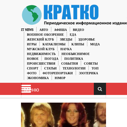
IT NEWS
АВТО
АФИША
ВИДЕО
ВОЕННОЕ ОБОЗРЕНИЕ
ЕДА
ЖЕНСКИЙ КЛУБ
ЗВЕЗДЫ
ЗДОРОВЬЕ
ИГРЫ
КАТАКЛИЗМЫ
КЛИПЫ
МОДА
МУЖСКОЙ КЛУБ
НАУКА
НЕДВИЖИМОСТЬ
НЕОБЪЯСНИМОЕ
НОВОЕ
ПОГОДА
ПОЛИТИКА
ПРОИСШЕСТВИЯ
СОБЫТИЯ
СОВЕТЫ
СПОРТ
СТАТЬИ
ТЕХНОЛОГИИ
ТОП
ФОТО
ФОТОРЕПОРТАЖИ
ЭЗОТЕРИКА
ЭКОНОМИКА
ЮМОР
Меню