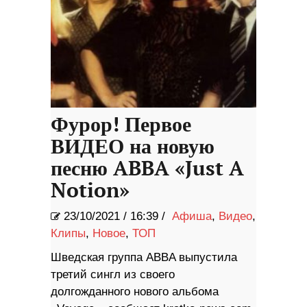
Фурор! Первое
ВИДЕО на новую
песню ABBA «Just A
Notion»
23/10/2021
/
16:39 /
Афиша
,
Видео
,
Клипы
,
Новое
,
ТОП
Шведская группа ABBA выпустила
третий сингл из своего
долгожданного нового альбома