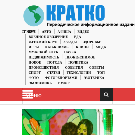
IT NEWS
АВТО
АФИША
ВИДЕО
ВОЕННОЕ ОБОЗРЕНИЕ
ЕДА
ЖЕНСКИЙ КЛУБ
ЗВЕЗДЫ
ЗДОРОВЬЕ
ИГРЫ
КАТАКЛИЗМЫ
КЛИПЫ
МОДА
МУЖСКОЙ КЛУБ
НАУКА
НЕДВИЖИМОСТЬ
НЕОБЪЯСНИМОЕ
НОВОЕ
ПОГОДА
ПОЛИТИКА
ПРОИСШЕСТВИЯ
СОБЫТИЯ
СОВЕТЫ
СПОРТ
СТАТЬИ
ТЕХНОЛОГИИ
ТОП
ФОТО
ФОТОРЕПОРТАЖИ
ЭЗОТЕРИКА
ЭКОНОМИКА
ЮМОР
Меню