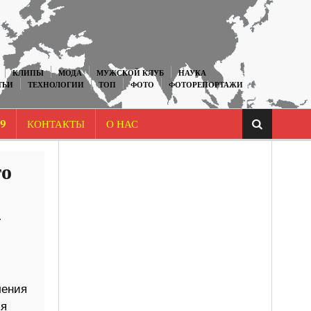
КЛИПЫ
МОДА
МУЖСКОЙ КЛУБ
НАУКА
ТЬИ
ТЕХНОЛОГИИ
ТОП
ФОТО
ФОТОРЕПОРТАЖИ
9
КОНТАКТЫ
О НАС
го
4
ления
ля