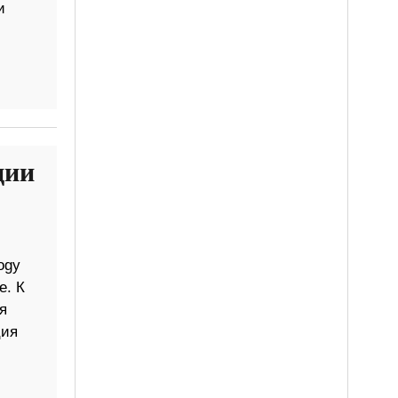
и
ции
ogy
е. К
я
ция