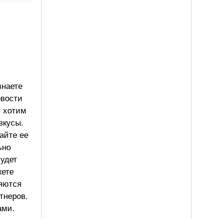
знаете
овости
ы хотим
вкусы.
айте ее
ьно
будет
жете
ляются
тнеров.
ами.