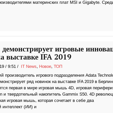
роизводителями материнских плат MSI и Gigabyte. Сред
 демонстрирует игровые иннова
а выставке IFA 2019
19
/
9:51 /
IT News
,
Новое
,
ТОП
ий производитель игрового подразделения Adata Technol
онстрирует ряд новинок на выставке IFA 2019 в Берлин
ятся первая в мире игровая мышь 4D, игровая перифери
ion и твердотельный накопитель Gammix S50. 4D револю
я игровая мышь, которая сочетает в себе два
 интеллект (ИИ) и