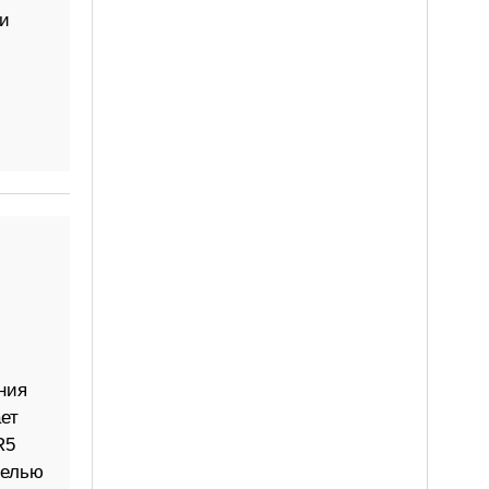
и
ния
ет
R5
целью