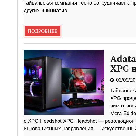
тайваньская компания тесно сотрудничает с п
других инициатив
ПОДРОБНЕЕ
Adata
XPG н
03/09/20
Тайваньск
XPG продем
ним относ
Mera Edit
с XPG Headshot XPG Headshot — революционна
инновационных направления — искусственный