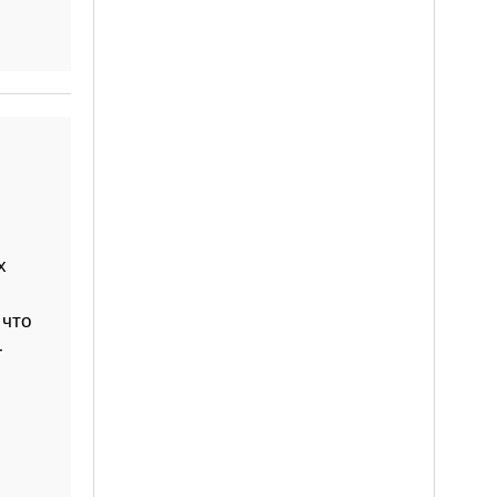
х
 что
-