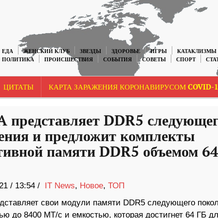
ЕДА
ЖЕНСКИЙ КЛУБ
ЗВЕЗДЫ
ЗДОРОВЬЕ
ИГРЫ
КАТАКЛИЗМЫ
ПОЛИТИКА
ПРОИСШЕСТВИЯ
СОБЫТИЯ
СОВЕТЫ
СПОРТ
СТА
ЦИТАТЫ
КАРТА ЗАРАЖЕНИЯ КОРОНАВИРУСОМ COVID-1
 представляет DDR5 следующе
ения и предложит комплекты
тивной памяти DDR5 объемом 6
21
/
13:54 /
IT News
,
Новое
,
ТОП
дставляет свои модули памяти DDR5 следующего поко
ью до 8400 МТ/с и емкостью, которая достигнет 64 ГБ д