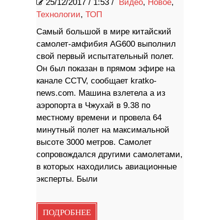
25/12/2017
/
1:53 /
Видео
,
Новое
,
Технологии
,
ТОП
Самый большой в мире китайский
самолет-амфибия AG600 выполнил
свой первый испытательный полет.
Он был показан в прямом эфире на
канале CCTV, сообщает kratko-
news.com. Машина взлетела а из
аэропорта в Чжухай в 9.38 по
местному времени и провела 64
минутный полет на максимальной
высоте 3000 метров. Самолет
сопровождался другими самолетами,
в которых находились авиационные
эксперты. Были
ПОДРОБНЕЕ