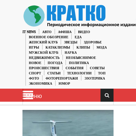
IT NEWS
АВТО
АФИША
ВИДЕО
ВОЕННОЕ ОБОЗРЕНИЕ
ЕДА
ЖЕНСКИЙ КЛУБ
ЗВЕЗДЫ
ЗДОРОВЬЕ
ИГРЫ
КАТАКЛИЗМЫ
КЛИПЫ
МОДА
МУЖСКОЙ КЛУБ
НАУКА
НЕДВИЖИМОСТЬ
НЕОБЪЯСНИМОЕ
НОВОЕ
ПОГОДА
ПОЛИТИКА
ПРОИСШЕСТВИЯ
СОБЫТИЯ
СОВЕТЫ
СПОРТ
СТАТЬИ
ТЕХНОЛОГИИ
ТОП
ФОТО
ФОТОРЕПОРТАЖИ
ЭЗОТЕРИКА
ЭКОНОМИКА
ЮМОР
Меню