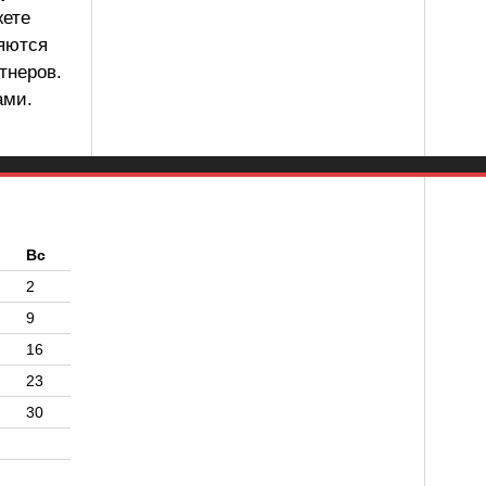
жете
ляются
тнеров.
ами.
б
Вс
2
9
16
23
30