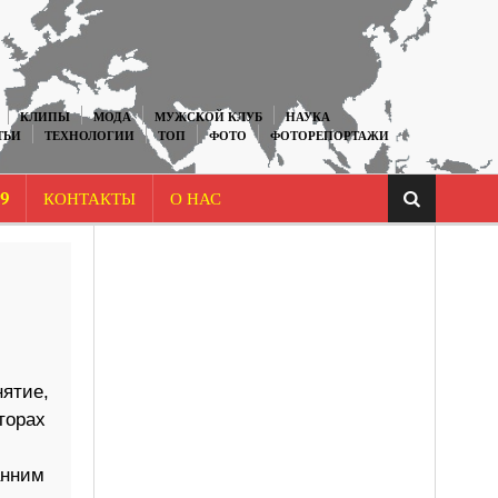
КЛИПЫ
МОДА
МУЖСКОЙ КЛУБ
НАУКА
ТЬИ
ТЕХНОЛОГИИ
ТОП
ФОТО
ФОТОРЕПОРТАЖИ
9
КОНТАКТЫ
О НАС
ятие,
торах
анним