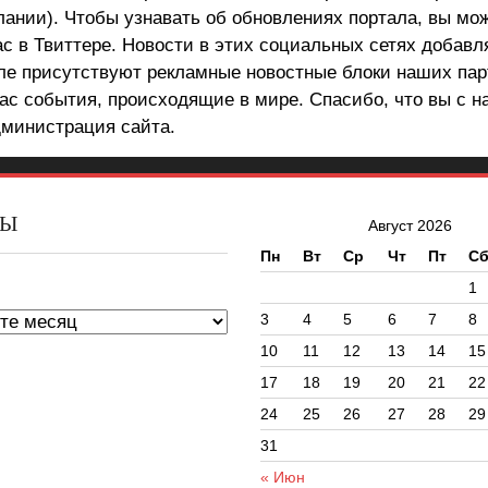
лании). Чтобы узнавать об обновлениях портала, вы мо
ас в Твиттере. Новости в этих социальных сетях добав
але присутствуют рекламные новостные блоки наших пар
ас события, происходящие в мире. Спасибо, что вы с н
министрация сайта.
ВЫ
Август 2026
Пн
Вт
Ср
Чт
Пт
С
ы
1
3
4
5
6
7
8
10
11
12
13
14
15
17
18
19
20
21
22
24
25
26
27
28
29
31
« Июн