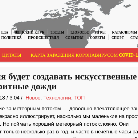
ЕДА
ЖЕНСКИЙ КЛУБ
ЗВЕЗДЫ
ЗДОРОВЬЕ
ИГРЫ
КАТАКЛИЗМЫ
ПОЛИТИКА
ПРОИСШЕСТВИЯ
СОБЫТИЯ
СОВЕТЫ
СПОРТ
СТА
ЦИТАТЫ
КАРТА ЗАРАЖЕНИЯ КОРОНАВИРУСОМ COVID-1
я будет создавать искусственные
ритные дожди
18
/
3:04 /
Новое
,
Технологии
,
ТОП
е за метеорным потоком — довольно впечатляющее зан
рекрасно иллюстрирует, насколько мы маленькие на прос
. Но поймать хороший метеорный поток сложно. Они
 только несколько раз в год, и часто в нечетные часы р