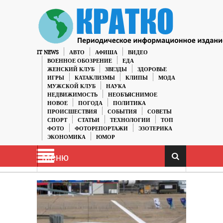
IT NEWS
АВТО
АФИША
ВИДЕО
ВОЕННОЕ ОБОЗРЕНИЕ
ЕДА
ЖЕНСКИЙ КЛУБ
ЗВЕЗДЫ
ЗДОРОВЬЕ
ИГРЫ
КАТАКЛИЗМЫ
КЛИПЫ
МОДА
МУЖСКОЙ КЛУБ
НАУКА
НЕДВИЖИМОСТЬ
НЕОБЪЯСНИМОЕ
НОВОЕ
ПОГОДА
ПОЛИТИКА
ПРОИСШЕСТВИЯ
СОБЫТИЯ
СОВЕТЫ
СПОРТ
СТАТЬИ
ТЕХНОЛОГИИ
ТОП
ФОТО
ФОТОРЕПОРТАЖИ
ЭЗОТЕРИКА
ЭКОНОМИКА
ЮМОР
Меню