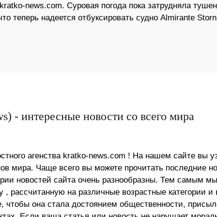
kratko-news.com. Суровая погода пока затрудняла туше
то теперь надеется отбуксировать судно Almirante Storni
s) - интересные новости со всего мира
стного агенства kratko-news.com ! На нашем сайте вы у
в мира. Чаще всего вы можете прочитать последние н
ории новостей сайта очень разнообразны. Тем самым м
 , рассчитанную на различные возрастные категории и 
е, чтобы она стала достоянием общественности, присыл
актах. Если ваша статья или новость не нарушает морал