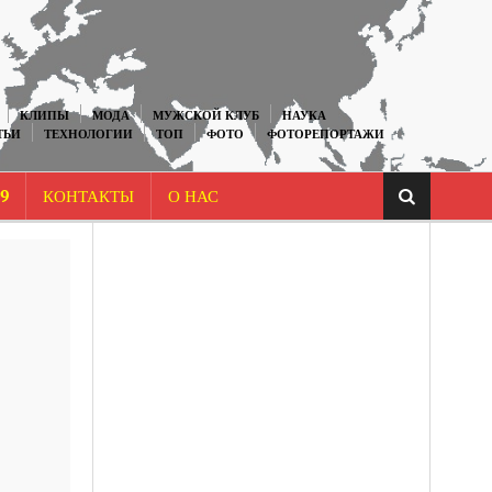
КЛИПЫ
МОДА
МУЖСКОЙ КЛУБ
НАУКА
ТЬИ
ТЕХНОЛОГИИ
ТОП
ФОТО
ФОТОРЕПОРТАЖИ
9
КОНТАКТЫ
О НАС