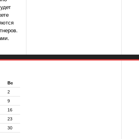
будет
жете
ляются
тнеров.
ами.
б
Вс
2
9
16
23
30