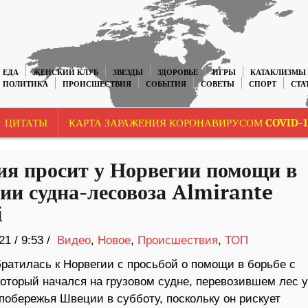
ЕДА
ЖЕНСКИЙ КЛУБ
ЗВЕЗДЫ
ЗДОРОВЬЕ
ИГРЫ
КАТАКЛИЗМЫ
ПОЛИТИКА
ПРОИСШЕСТВИЯ
СОБЫТИЯ
СОВЕТЫ
СПОРТ
СТА
ЦИТАТЫ
КАРТА ЗАРАЖЕНИЯ КОРОНАВИРУСОМ COVID-1
я просит у Норвегии помощи в
ии судна-лесовоза Almirante
i
21
/
9:53 /
Видео
,
Новое
,
Происшествия
,
ТОП
ратилась к Норвегии с просьбой о помощи в борьбе с
который начался на грузовом судне, перевозившем лес у
побережья Швеции в субботу, поскольку он рискует