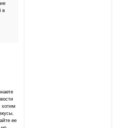
ние
 в
знаете
овости
ы хотим
вкусы.
айте ее
ьно