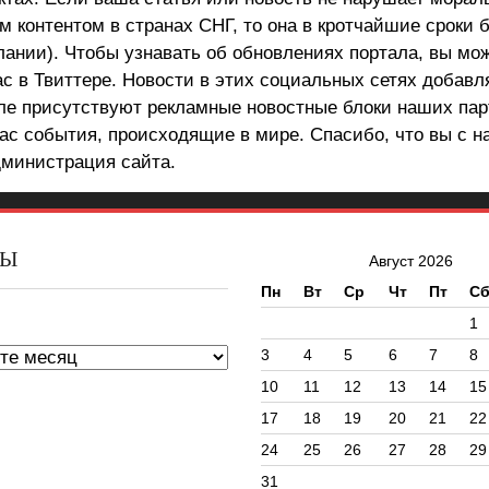
 контентом в странах СНГ, то она в кротчайшие сроки 
лании). Чтобы узнавать об обновлениях портала, вы мо
ас в Твиттере. Новости в этих социальных сетях добав
але присутствуют рекламные новостные блоки наших пар
ас события, происходящие в мире. Спасибо, что вы с н
министрация сайта.
ВЫ
Август 2026
Пн
Вт
Ср
Чт
Пт
С
ы
1
3
4
5
6
7
8
10
11
12
13
14
15
17
18
19
20
21
22
24
25
26
27
28
29
31