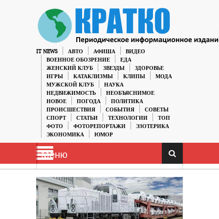
IT NEWS
АВТО
АФИША
ВИДЕО
ВОЕННОЕ ОБОЗРЕНИЕ
ЕДА
ЖЕНСКИЙ КЛУБ
ЗВЕЗДЫ
ЗДОРОВЬЕ
ИГРЫ
КАТАКЛИЗМЫ
КЛИПЫ
МОДА
МУЖСКОЙ КЛУБ
НАУКА
НЕДВИЖИМОСТЬ
НЕОБЪЯСНИМОЕ
НОВОЕ
ПОГОДА
ПОЛИТИКА
ПРОИСШЕСТВИЯ
СОБЫТИЯ
СОВЕТЫ
СПОРТ
СТАТЬИ
ТЕХНОЛОГИИ
ТОП
ФОТО
ФОТОРЕПОРТАЖИ
ЭЗОТЕРИКА
ЭКОНОМИКА
ЮМОР
Меню