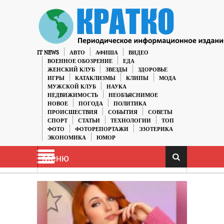
IT NEWS
АВТО
АФИША
ВИДЕО
ВОЕННОЕ ОБОЗРЕНИЕ
ЕДА
ЖЕНСКИЙ КЛУБ
ЗВЕЗДЫ
ЗДОРОВЬЕ
ИГРЫ
КАТАКЛИЗМЫ
КЛИПЫ
МОДА
МУЖСКОЙ КЛУБ
НАУКА
НЕДВИЖИМОСТЬ
НЕОБЪЯСНИМОЕ
НОВОЕ
ПОГОДА
ПОЛИТИКА
ПРОИСШЕСТВИЯ
СОБЫТИЯ
СОВЕТЫ
СПОРТ
СТАТЬИ
ТЕХНОЛОГИИ
ТОП
ФОТО
ФОТОРЕПОРТАЖИ
ЭЗОТЕРИКА
ЭКОНОМИКА
ЮМОР
Меню