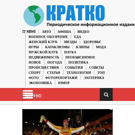
IT NEWS
АВТО
АФИША
ВИДЕО
ВОЕННОЕ ОБОЗРЕНИЕ
ЕДА
ЖЕНСКИЙ КЛУБ
ЗВЕЗДЫ
ЗДОРОВЬЕ
ИГРЫ
КАТАКЛИЗМЫ
КЛИПЫ
МОДА
МУЖСКОЙ КЛУБ
НАУКА
НЕДВИЖИМОСТЬ
НЕОБЪЯСНИМОЕ
НОВОЕ
ПОГОДА
ПОЛИТИКА
ПРОИСШЕСТВИЯ
СОБЫТИЯ
СОВЕТЫ
СПОРТ
СТАТЬИ
ТЕХНОЛОГИИ
ТОП
ФОТО
ФОТОРЕПОРТАЖИ
ЭЗОТЕРИКА
ЭКОНОМИКА
ЮМОР
Меню