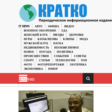
IT NEWS
АВТО
АФИША
ВИДЕО
ВОЕННОЕ ОБОЗРЕНИЕ
ЕДА
ЖЕНСКИЙ КЛУБ
ЗВЕЗДЫ
ЗДОРОВЬЕ
ИГРЫ
КАТАКЛИЗМЫ
КЛИПЫ
МОДА
МУЖСКОЙ КЛУБ
НАУКА
НЕДВИЖИМОСТЬ
НЕОБЪЯСНИМОЕ
НОВОЕ
ПОГОДА
ПОЛИТИКА
ПРОИСШЕСТВИЯ
СОБЫТИЯ
СОВЕТЫ
СПОРТ
СТАТЬИ
ТЕХНОЛОГИИ
ТОП
ФОТО
ФОТОРЕПОРТАЖИ
ЭЗОТЕРИКА
ЭКОНОМИКА
ЮМОР
Меню