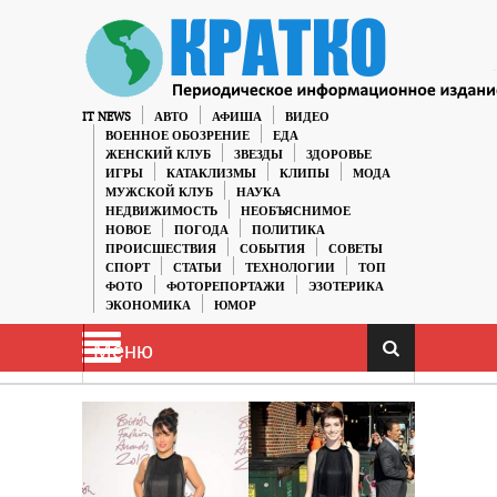
IT NEWS
АВТО
АФИША
ВИДЕО
ВОЕННОЕ ОБОЗРЕНИЕ
ЕДА
ЖЕНСКИЙ КЛУБ
ЗВЕЗДЫ
ЗДОРОВЬЕ
ИГРЫ
КАТАКЛИЗМЫ
КЛИПЫ
МОДА
МУЖСКОЙ КЛУБ
НАУКА
НЕДВИЖИМОСТЬ
НЕОБЪЯСНИМОЕ
НОВОЕ
ПОГОДА
ПОЛИТИКА
ПРОИСШЕСТВИЯ
СОБЫТИЯ
СОВЕТЫ
СПОРТ
СТАТЬИ
ТЕХНОЛОГИИ
ТОП
ФОТО
ФОТОРЕПОРТАЖИ
ЭЗОТЕРИКА
ЭКОНОМИКА
ЮМОР
Меню