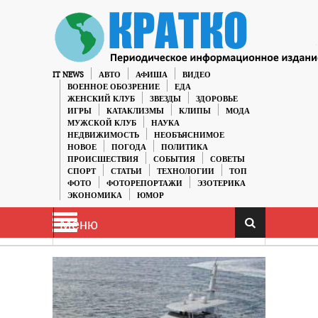
IT NEWS
АВТО
АФИША
ВИДЕО
ВОЕННОЕ ОБОЗРЕНИЕ
ЕДА
ЖЕНСКИЙ КЛУБ
ЗВЕЗДЫ
ЗДОРОВЬЕ
ИГРЫ
КАТАКЛИЗМЫ
КЛИПЫ
МОДА
МУЖСКОЙ КЛУБ
НАУКА
НЕДВИЖИМОСТЬ
НЕОБЪЯСНИМОЕ
НОВОЕ
ПОГОДА
ПОЛИТИКА
ПРОИСШЕСТВИЯ
СОБЫТИЯ
СОВЕТЫ
СПОРТ
СТАТЬИ
ТЕХНОЛОГИИ
ТОП
ФОТО
ФОТОРЕПОРТАЖИ
ЭЗОТЕРИКА
ЭКОНОМИКА
ЮМОР
Меню