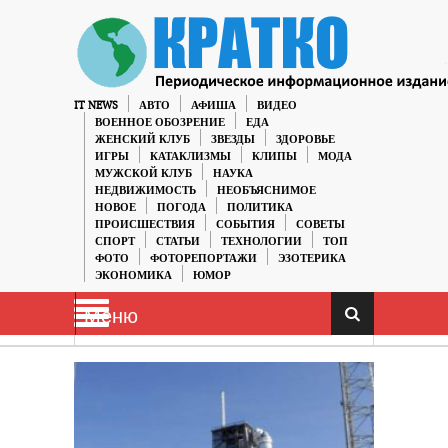
IT NEWS
АВТО
АФИША
ВИДЕО
ВОЕННОЕ ОБОЗРЕНИЕ
ЕДА
ЖЕНСКИЙ КЛУБ
ЗВЕЗДЫ
ЗДОРОВЬЕ
ИГРЫ
КАТАКЛИЗМЫ
КЛИПЫ
МОДА
МУЖСКОЙ КЛУБ
НАУКА
НЕДВИЖИМОСТЬ
НЕОБЪЯСНИМОЕ
НОВОЕ
ПОГОДА
ПОЛИТИКА
ПРОИСШЕСТВИЯ
СОБЫТИЯ
СОВЕТЫ
СПОРТ
СТАТЬИ
ТЕХНОЛОГИИ
ТОП
ФОТО
ФОТОРЕПОРТАЖИ
ЭЗОТЕРИКА
ЭКОНОМИКА
ЮМОР
Меню