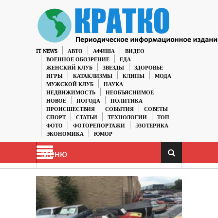
IT NEWS
АВТО
АФИША
ВИДЕО
ВОЕННОЕ ОБОЗРЕНИЕ
ЕДА
ЖЕНСКИЙ КЛУБ
ЗВЕЗДЫ
ЗДОРОВЬЕ
ИГРЫ
КАТАКЛИЗМЫ
КЛИПЫ
МОДА
МУЖСКОЙ КЛУБ
НАУКА
НЕДВИЖИМОСТЬ
НЕОБЪЯСНИМОЕ
НОВОЕ
ПОГОДА
ПОЛИТИКА
ПРОИСШЕСТВИЯ
СОБЫТИЯ
СОВЕТЫ
СПОРТ
СТАТЬИ
ТЕХНОЛОГИИ
ТОП
ФОТО
ФОТОРЕПОРТАЖИ
ЭЗОТЕРИКА
ЭКОНОМИКА
ЮМОР
Меню