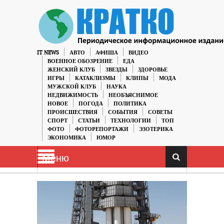
IT NEWS
АВТО
АФИША
ВИДЕО
ВОЕННОЕ ОБОЗРЕНИЕ
ЕДА
ЖЕНСКИЙ КЛУБ
ЗВЕЗДЫ
ЗДОРОВЬЕ
ИГРЫ
КАТАКЛИЗМЫ
КЛИПЫ
МОДА
МУЖСКОЙ КЛУБ
НАУКА
НЕДВИЖИМОСТЬ
НЕОБЪЯСНИМОЕ
НОВОЕ
ПОГОДА
ПОЛИТИКА
ПРОИСШЕСТВИЯ
СОБЫТИЯ
СОВЕТЫ
СПОРТ
СТАТЬИ
ТЕХНОЛОГИИ
ТОП
ФОТО
ФОТОРЕПОРТАЖИ
ЭЗОТЕРИКА
ЭКОНОМИКА
ЮМОР
Меню